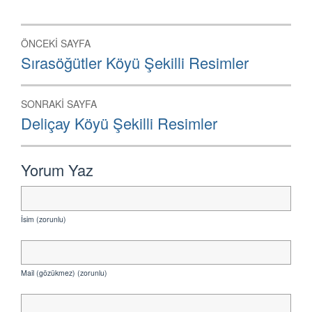
Yazı
ÖNCEKI SAYFA
dolaşımı
Önceki
Sırasöğütler Köyü Şekilli Resimler
Sayfa:
SONRAKI SAYFA
Sonraki
Deliçay Köyü Şekilli Resimler
Sayfa:
Yorum Yaz
İsim (zorunlu)
Mail (gözükmez) (zorunlu)