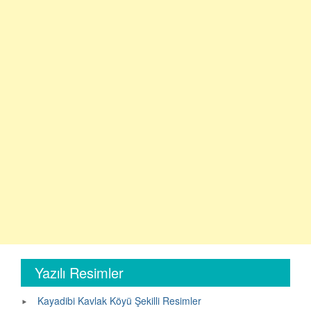
Yazılı Resimler
Kayadibi Kavlak Köyü Şekilli Resimler