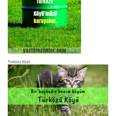
Türközü Köyü