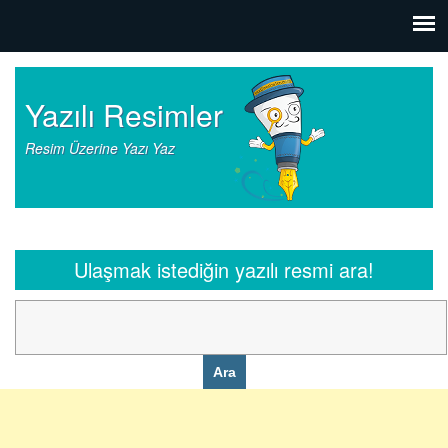
Yazılı Resimler
Resim Üzerine Yazı Yaz
Ulaşmak istediğin yazılı resmi ara!