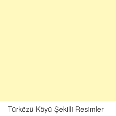
Türközü Köyü Şekilli Resimler