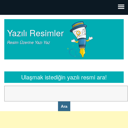
Yazılı Resimler
Resim Üzerine Yazı Yaz
Ulaşmak istediğin yazılı resmi ara!