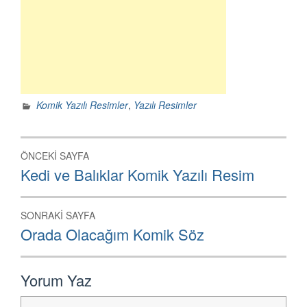
Komik Yazılı Resimler
,
Yazılı Resimler
Yazı
ÖNCEKI SAYFA
dolaşımı
Önceki
Kedi ve Balıklar Komik Yazılı Resim
Sayfa:
SONRAKI SAYFA
Sonraki
Orada Olacağım Komik Söz
Sayfa:
Yorum Yaz