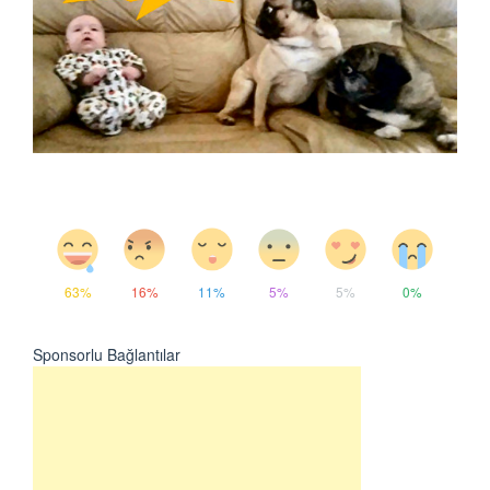
63%
16%
11%
5%
5%
0%
Sponsorlu Bağlantılar