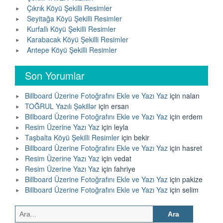
Çıkrık Köyü Şekilli Resimler
Seyitağa Köyü Şekilli Resimler
Kurfallı Köyü Şekilli Resimler
Karabacak Köyü Şekilli Resimler
Arıtepe Köyü Şekilli Resimler
Son Yorumlar
Billboard Üzerine Fotoğrafını Ekle ve Yazı Yaz
için
nalan
TOĞRUL Yazılı Şəkillər
için
ersan
Billboard Üzerine Fotoğrafını Ekle ve Yazı Yaz
için
erdem
Resim Üzerine Yazı Yaz
için
leyla
Taşbalta Köyü Şekilli Resimler
için
bekir
Billboard Üzerine Fotoğrafını Ekle ve Yazı Yaz
için
hasret
Resim Üzerine Yazı Yaz
için
vedat
Resim Üzerine Yazı Yaz
için
fahriye
Billboard Üzerine Fotoğrafını Ekle ve Yazı Yaz
için
pakize
Billboard Üzerine Fotoğrafını Ekle ve Yazı Yaz
için
selim
Arama: