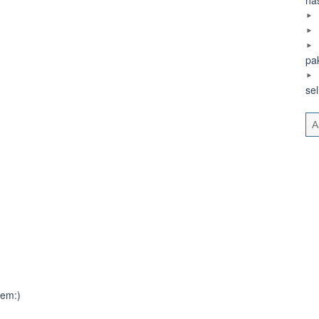
pa
se
em:)