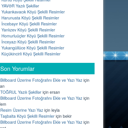
YAVƏR Yazılı Şəkillər
Yukarıkavacık Köyü Şekilli Resimler
Harunusta Köyü Şekilli Resimler
İncebayır Köyü Şekilli Resimler
Yanlızev Köyü Şekilli Resimler
Homurluüçler Köyü Şekilli Resimler
İnceyazı Köyü Şekilli Resimler
Yukarıgüllüce Köyü Şekilli Resimler
Küçükincirli Köyü Şekilli Resimler
Son Yorumlar
Billboard Üzerine Fotoğrafını Ekle ve Yazı Yaz
için
lan
TOĞRUL Yazılı Şəkillər
için
ersan
Billboard Üzerine Fotoğrafını Ekle ve Yazı Yaz
için
dem
Resim Üzerine Yazı Yaz
için
leyla
Taşbalta Köyü Şekilli Resimler
için
bekir
Billboard Üzerine Fotoğrafını Ekle ve Yazı Yaz
için
sret