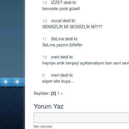
13
İZZET
dedi ki:
bencede çook güsell
12
murat
dedi ki:
SENSİZLİK Mİ SESSİZLİK Mİ???
11
SéLma
dedi ki:
SeLma yazınn lütfeNn
10
mert
dedi ki:
hayriye artık herşeyi açıklamalıyım ben seni se
9
mert
dedi ki:
süper site buya…
Sayfalar:
[2]
1
»
Yorum Yaz
İsim (zorunlu)