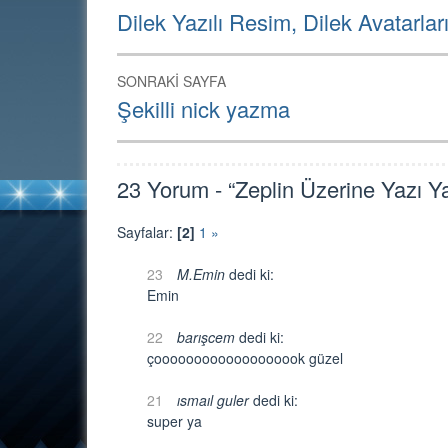
dolaşımı
Önceki
Dilek Yazılı Resim, Dilek Avatarlar
Sayfa:
SONRAKI SAYFA
Sonraki
Şekilli nick yazma
Sayfa:
23 Yorum - “Zeplin Üzerine Yazı Y
Sayfalar:
[2]
1
»
23
M.Emin
dedi ki:
Emin
22
barışcem
dedi ki:
çooooooooooooooooook güzel
21
ısmaıl guler
dedi ki:
super ya