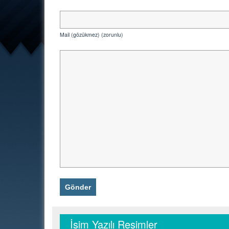
Mail (gözükmez) (zorunlu)
İsim Yazılı Resimler