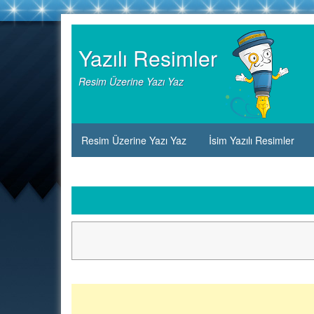
Skip
to
Yazılı Resimler
content
Resim Üzerine Yazı Yaz
Resim Üzerine Yazı Yaz
İsim Yazılı Resimler