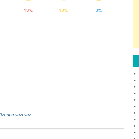
13%
13%
3%
üzerine yazı yaz