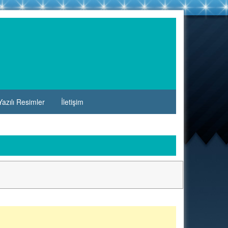
azılı Resimler
İletişim