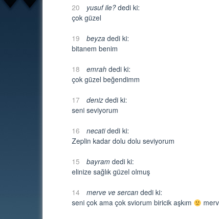
20
yusuf ile?
dedi ki:
çok güzel
19
beyza
dedi ki:
bitanem benim
18
emrah
dedi ki:
çok güzel beğendimm
17
deniz
dedi ki:
seni seviyorum
16
necati
dedi ki:
Zeplin kadar dolu dolu seviyorum
15
bayram
dedi ki:
elinize sağlık güzel olmuş
14
merve ve sercan
dedi ki:
seni çok ama çok sviorum biricik aşkım
merv