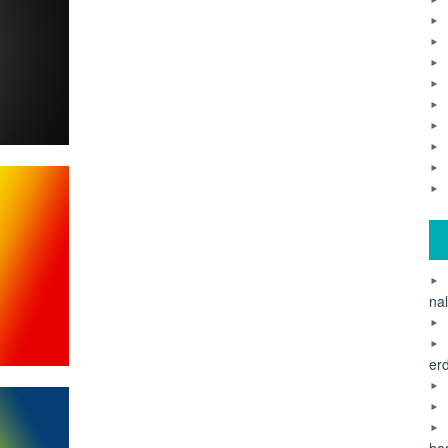
na
er
ha