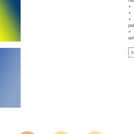
pa
se