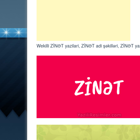
Wekilli ZİNƏT yazilari, ZİNƏT adi şəkilləri, ZİNƏT yaz