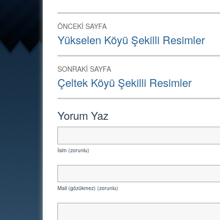
Yazı
ÖNCEKI SAYFA
dolaşımı
Önceki
Yükselen Köyü Şekilli Resimler
Sayfa:
SONRAKI SAYFA
Sonraki
Çeltek Köyü Şekilli Resimler
Sayfa:
Yorum Yaz
İsim (zorunlu)
Mail (gözükmez) (zorunlu)