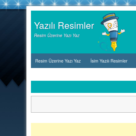
Skip
to
Yazılı Resimler
content
Resim Üzerine Yazı Yaz
Resim Üzerine Yazı Yaz
İsim Yazılı Resimler