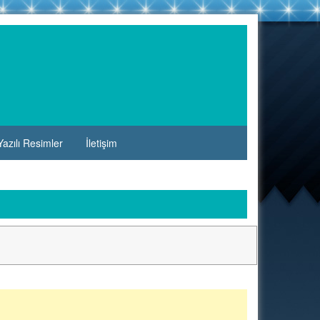
azılı Resimler
İletişim