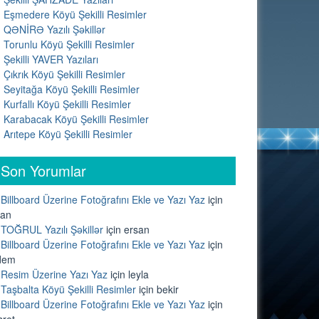
Eşmedere Köyü Şekilli Resimler
QƏNİRƏ Yazılı Şəkillər
Torunlu Köyü Şekilli Resimler
Şekilli YAVER Yazıları
Çıkrık Köyü Şekilli Resimler
Seyitağa Köyü Şekilli Resimler
Kurfallı Köyü Şekilli Resimler
Karabacak Köyü Şekilli Resimler
Arıtepe Köyü Şekilli Resimler
Son Yorumlar
Billboard Üzerine Fotoğrafını Ekle ve Yazı Yaz
için
lan
TOĞRUL Yazılı Şəkillər
için
ersan
Billboard Üzerine Fotoğrafını Ekle ve Yazı Yaz
için
dem
Resim Üzerine Yazı Yaz
için
leyla
Taşbalta Köyü Şekilli Resimler
için
bekir
Billboard Üzerine Fotoğrafını Ekle ve Yazı Yaz
için
sret