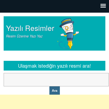
Yazılı Resimler
Resim Üzerine Yazı Yaz
Ulaşmak istediğin yazılı resmi ara!