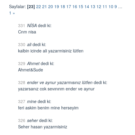
Sayfalar:
[23]
22
21
20
19
18
17
16
15
14
13
12
11
10
9
…
1
»
331
NİSA
dedi ki:
Cnm nisa
330
ali
dedi ki:
kalbin icinde ali yazarmisiniz lütfen
329
Ahmet
dedi ki:
Ahmet&Sude
328
ender ve aynur yazarmısınız lütfen
dedi ki:
yazarsanız cok sevınırım ender ve aynur
327
mine
dedi ki:
feri askim benim mine herseyim
326
seher
dedi ki:
Seher hasan yazarmisiniz