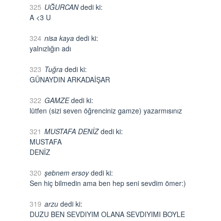
325
UĞURCAN
dedi ki:
A <3 U
324
nisa kaya
dedi ki:
yalnızlığın adı
323
Tuğra
dedi ki:
GÜNAYDIN ARKADAİŞAR
322
GAMZE
dedi ki:
lütfen (sizi seven öğrenciniz gamze) yazarmısınız
321
MUSTAFA DENİZ
dedi ki:
MUSTAFA
DENİZ
320
şebnem ersoy
dedi ki:
Sen hiç bilmedin ama ben hep seni sevdim ömer:)
319
arzu
dedi ki:
DUZU BEN SEVDIYIM OLANA SEVDIYIMI BOYLE