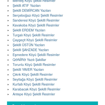
Menteş Köyü Şekilli Resimler
Şekilli ATIF Yazıları
Şekilli DEMİRCAN Yazıları
Serçeboğazı Köyü Şekilli Resimler
Sarıderesi Köyü Şekilli Resimler
Kavakoba Köyü Şekilli Resimler
Şekilli ERDEM Yazıları
Turgalı Köyü Şekilli Resimler
Çaygeçit Köyü Şekilli Resimler
Şekilli ÜSTÜN Yazıları
Şekilli ŞAHZADE Yazıları
Eşmedere Köyü Şekilli Resimler
QƏNİRƏ Yazılı Şəkillər
Torunlu Köyü Şekilli Resimler
Şekilli YAVER Yazıları
Çıkrık Köyü Şekilli Resimler
Seyitağa Köyü Şekilli Resimler
Kurfallı Köyü Şekilli Resimler
Karabacak Köyü Şekilli Resimler
Arıtepe Köyü Şekilli Resimler