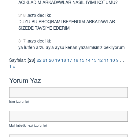
ACIKLADIM ARKADAWLAR NASIL IYIMI KOTUMU?
318
arzu
dedi ki:
DUZU BU PROQRAMI BEYENDIM ARKADAWLAR
SIZEDE TAVSIYE EDERIM
317
arzu
dedi ki:
ya lutfen arzu ayla aysu kenan yazarmisiniz bekliyorum
Sayfalar:
[23]
22
21
20
19
18
17
16
15
14
13
12
11
10
9
…
1
»
Yorum Yaz
İsim (zorunlu)
Mail (gözükmez) (zorunlu)