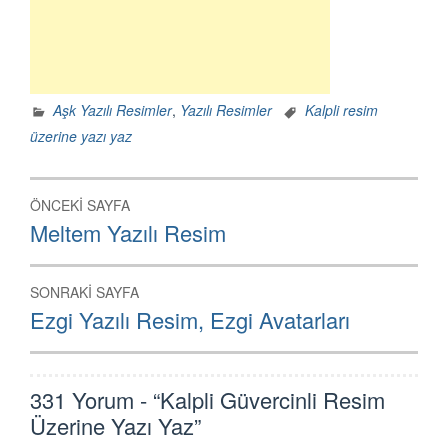
Aşk Yazılı Resimler
,
Yazılı Resimler
Kalpli resim
üzerine yazı yaz
Yazı
ÖNCEKI SAYFA
dolaşımı
Önceki
Meltem Yazılı Resim
Sayfa:
SONRAKI SAYFA
Sonraki
Ezgi Yazılı Resim, Ezgi Avatarları
Sayfa:
331 Yorum - “Kalpli Güvercinli Resim
Üzerine Yazı Yaz”