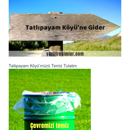
Tatlıpayam Köyü’müzü Temiz Tutalım