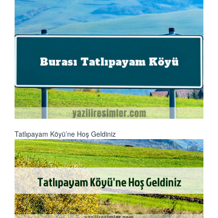
Tatlıpayam Köyü’ne Hoş Geldiniz