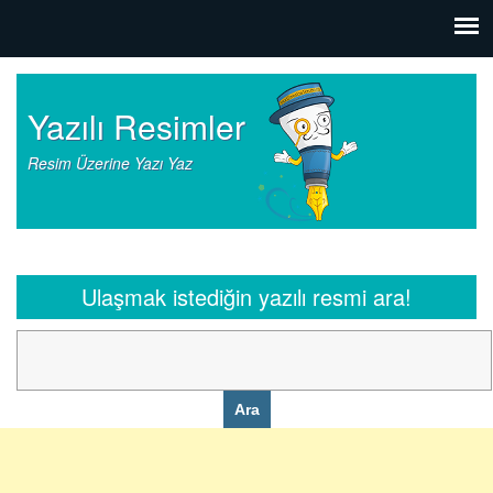
Yazılı Resimler
Resim Üzerine Yazı Yaz
Ulaşmak istediğin yazılı resmi ara!