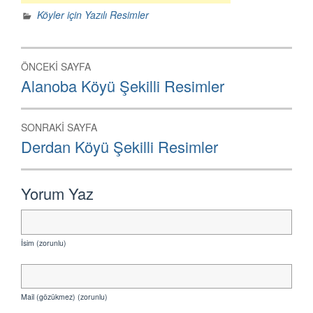
Köyler için Yazılı Resimler
Yazı
ÖNCEKI SAYFA
dolaşımı
Önceki
Alanoba Köyü Şekilli Resimler
Sayfa:
SONRAKI SAYFA
Sonraki
Derdan Köyü Şekilli Resimler
Sayfa:
Yorum Yaz
İsim (zorunlu)
Mail (gözükmez) (zorunlu)