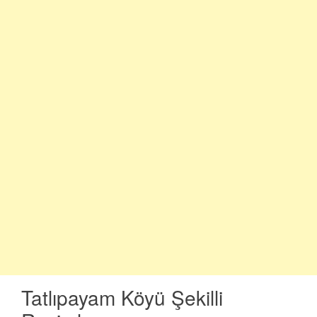
Tatlıpayam Köyü Şekilli