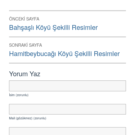
Yazı
ÖNCEKI SAYFA
dolaşımı
Önceki
Bahşaşlı Köyü Şekilli Resimler
Sayfa:
SONRAKI SAYFA
Sonraki
Hamitbeybucağı Köyü Şekilli Resimler
Sayfa:
Yorum Yaz
İsim (zorunlu)
Mail (gözükmez) (zorunlu)