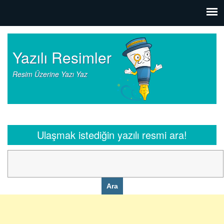
Yazılı Resimler
Resim Üzerine Yazı Yaz
Ulaşmak istediğin yazılı resmi ara!