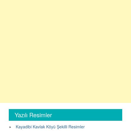
Yazılı Resimler
Kayadibi Kavlak Köyü Şekilli Resimler