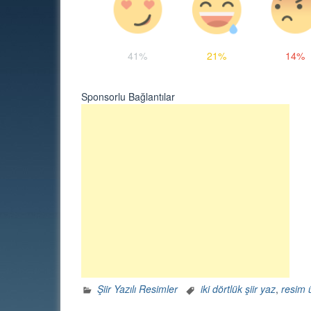
41%
21%
14%
Sponsorlu Bağlantılar
Şiir Yazılı Resimler
iki dörtlük şiir yaz
,
resim 