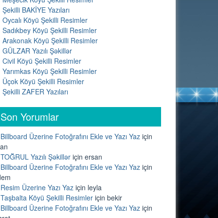
Şekilli BAKİYE Yazıları
Oycalı Köyü Şekilli Resimler
Sadıkbey Köyü Şekilli Resimler
Arakonak Köyü Şekilli Resimler
GÜLZAR Yazılı Şəkillər
Civil Köyü Şekilli Resimler
Yarımkas Köyü Şekilli Resimler
Üçok Köyü Şekilli Resimler
Şekilli ZAFER Yazıları
Son Yorumlar
Billboard Üzerine Fotoğrafını Ekle ve Yazı Yaz
için
lan
TOĞRUL Yazılı Şəkillər
için
ersan
Billboard Üzerine Fotoğrafını Ekle ve Yazı Yaz
için
dem
Resim Üzerine Yazı Yaz
için
leyla
Taşbalta Köyü Şekilli Resimler
için
bekir
Billboard Üzerine Fotoğrafını Ekle ve Yazı Yaz
için
sret