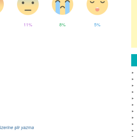
11%
8%
5%
üzerine şiir yazma