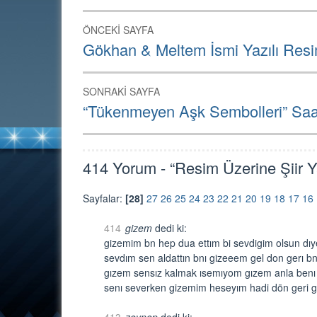
Yazı
ÖNCEKI SAYFA
dolaşımı
Önceki
Gökhan & Meltem İsmi Yazılı Res
Sayfa:
SONRAKI SAYFA
Sonraki
“Tükenmeyen Aşk Sembolleri” Saad
Sayfa:
414 Yorum - “Resim Üzerine Şiir Y
Sayfalar:
[28]
27
26
25
24
23
22
21
20
19
18
17
16
414
gizem
dedi ki:
gizemim bn hep dua ettım bi sevdigim olsun dıy
sevdım sen aldattın bnı gizeeem gel don gerı bn
gızem sensız kalmak ısemıyom gızem anla benı 
senı severken gizemim heseyım hadi dön geri g
413
zeynep
dedi ki: