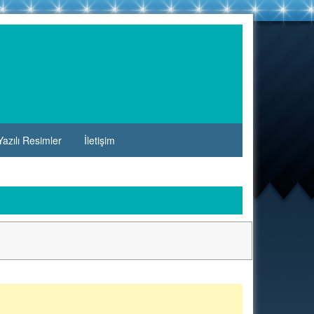
azılı Resimler
İletişim