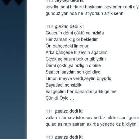
sevdim seni birkere başkasını sevemem deli di
gündüz yanında ne istiyorsun artık senn
412
gürkan
dedi ki:
Gecenin démi çöktü yalnızlığa
Her zaman ki gibi bekledim
Ön bahçedeki limonun
Arka bahçede ki zeytin agacının
Çiçek açmasını bekler gibiydim
Démi çöktü,yalnızlıgın dibine
Saatleri saydım sen gel diye
Limon meyve verdi,zeytin büyüdü
Bayatladı sensizlik
Vazgeçtim her bahardan,artık gelme
Çünkü Öyle …
411
gamze
dedi ki:
vallah ister sev ister sevme bizimkiler seni go
qulaq asiram asiram axirda yenede oz bildiyim
410
gamze
dedi ki: