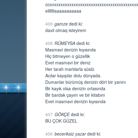
coxxxxxxxxxxxxxxxxxxxxxxxxxxxxxxxxxxxxxxxxxxx
elllllllaaaaaaaaaaa
409
gamze
dedi ki:
daxil olmaq isteyirem
408
RÜMEYSA
dedi ki:
Masmavi denizin kıyısında
Hiç bitmeyen o güzellik
Evet masmavi bir deniz
Her tarafı martılarla süslü
Acılar kayıplar dolu dünyada.
Dumanlar bürümüş denizin dört bir yanını
Bir kayık olsa denizin ortasında
Bir bardak çayım ve bir kitabım
Evet masmavi denizin kıyısında
407
GÖKÇE
dedi ki:
BU ÇOK GÜZEL
406
beceriksiz yazar
dedi ki: