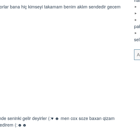
yorlar bana hiç kimseyi takamam benim aklım sendedir gecem
pa
se
rende seninki gelir deyirler (:♥ ☻ men cox soze baxan qizam
i edirem (:☻☻