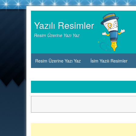
Skip
to
Yazılı Resimler
content
Resim Üzerine Yazı Yaz
Resim Üzerine Yazı Yaz
İsim Yazılı Resimler