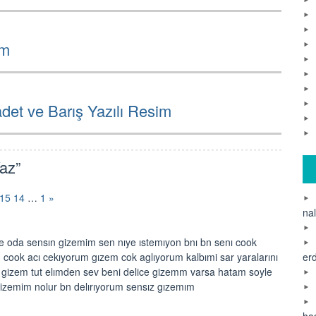
im
et ve Barış Yazılı Resim
az”
15
14
…
1
»
na
e oda sensın gizemim sen nıye ıstemıyon bnı bn senı cook
er
 cook acı cekıyorum gızem cok aglıyorum kalbımi sar yaralarını
gizem tut elımden sev beni delice gizemm varsa hatam soyle
izemim nolur bn delırıyorum sensız gızemım
ha