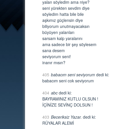
yalan söyledim ama niye?
seni yürekten sevdim diye
söyledim hatta bile bile
aşkımız güçlensin diye
biliyorum unutmayacaksın
büyüyen yalanları
sarsam kalp yaralarını
ama sadece bir şey söylesem
sana desem
seviyorum seni!
inanır mısın?
405
babacım seni seviyorum
dedi ki:
babacım seni cok seviyorum
404
abc
dedi ki:
BAYRAMINIZ KUTLU OLSUN !
İÇİNİZE SEVİNÇ DOLSUN !
403
Beceriksiz Yazar.
dedi ki:
RÜYALAR ALEMİ