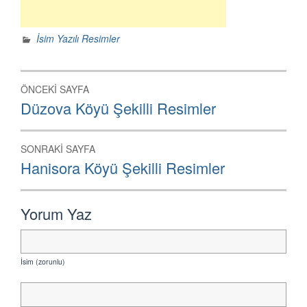
İsim Yazılı Resimler
Yazı
ÖNCEKI SAYFA
dolaşımı
Önceki
Düzova Köyü Şekilli Resimler
Sayfa:
SONRAKI SAYFA
Sonraki
Hanisora Köyü Şekilli Resimler
Sayfa:
Yorum Yaz
İsim (zorunlu)