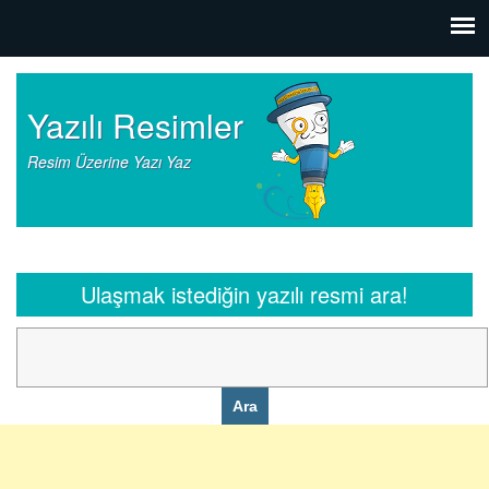
Yazılı Resimler
Resim Üzerine Yazı Yaz
Ulaşmak istediğin yazılı resmi ara!