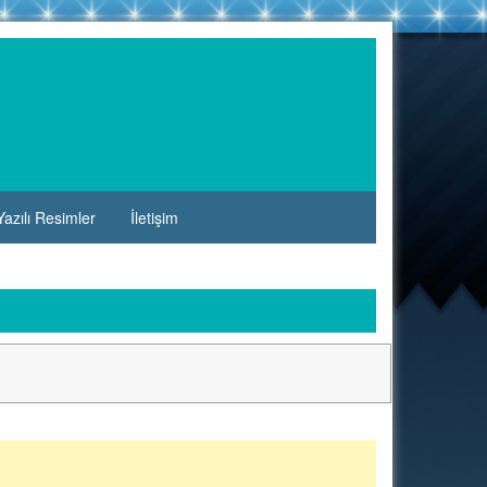
azılı Resimler
İletişim