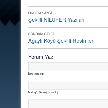
Yazı
ÖNCEKI SAYFA
dolaşımı
Önceki
Şekilli NİLÜFER Yazıları
Sayfa:
SONRAKI SAYFA
Sonraki
Ağaylı Köyü Şekilli Resimler
Sayfa:
Yorum Yaz
İsim (zorunlu)
Mail (gözükmez) (zorunlu)