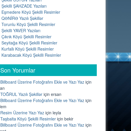
Şekilli ŞAHZADE Yazıları
Eşmedere Köyü Şekilli Resimler
QƏNİRƏ Yazılı Şəkillər
Torunlu Köyü Şekilli Resimler
Şekilli YAVER Yazıları
Çıkrık Köyü Şekilli Resimler
Seyitağa Köyü Şekilli Resimler
Kurfallı Köyü Şekilli Resimler
Karabacak Köyü Şekilli Resimler
Son Yorumlar
Billboard Üzerine Fotoğrafını Ekle ve Yazı Yaz
için
lan
TOĞRUL Yazılı Şəkillər
için
ersan
Billboard Üzerine Fotoğrafını Ekle ve Yazı Yaz
için
dem
Resim Üzerine Yazı Yaz
için
leyla
Taşbalta Köyü Şekilli Resimler
için
bekir
Billboard Üzerine Fotoğrafını Ekle ve Yazı Yaz
için
sret