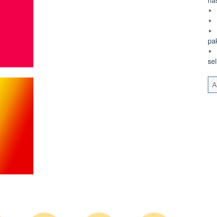
pa
se