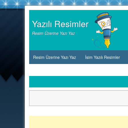
Skip
to
Yazılı Resimler
content
Resim Üzerine Yazı Yaz
Resim Üzerine Yazı Yaz
İsim Yazılı Resimler