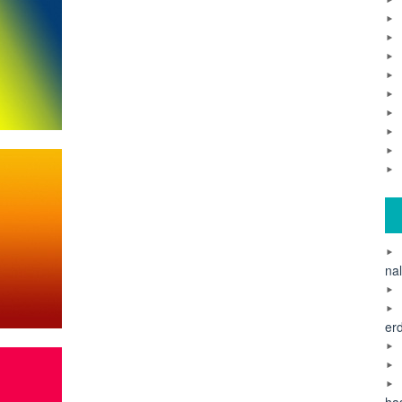
na
er
ha