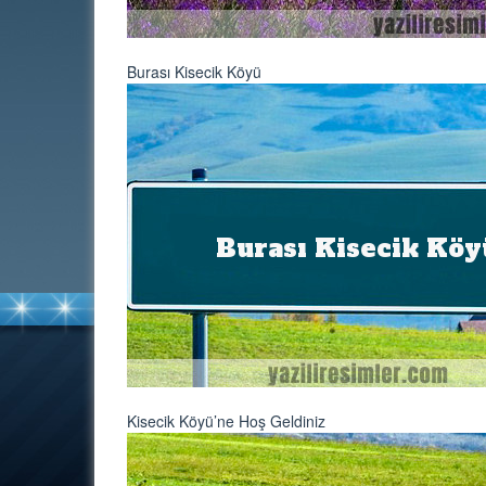
Burası Kisecik Köyü
Kisecik Köyü’ne Hoş Geldiniz