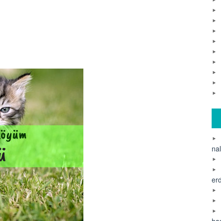
na
er
ha