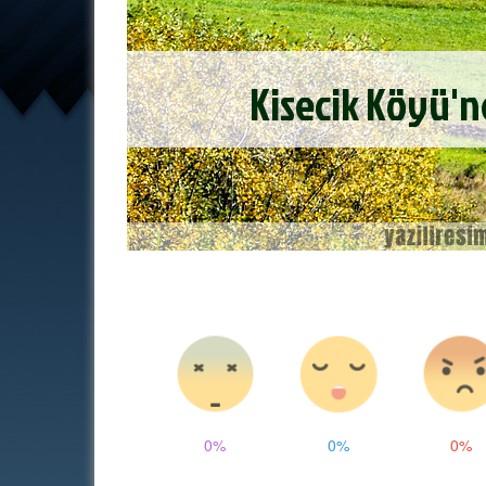
0%
0%
0%