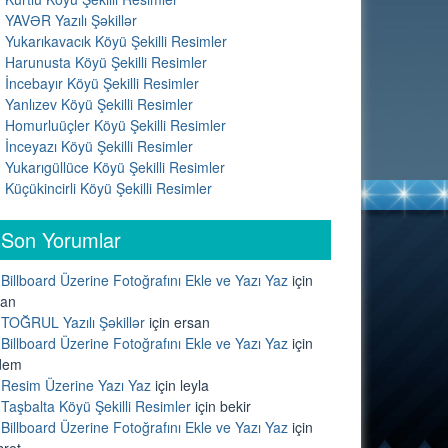
YAVƏR Yazılı Şəkillər
Yukarıkavacık Köyü Şekilli Resimler
Harunusta Köyü Şekilli Resimler
İncebayır Köyü Şekilli Resimler
Yanlızev Köyü Şekilli Resimler
Homurluüçler Köyü Şekilli Resimler
İnceyazı Köyü Şekilli Resimler
Yukarıgüllüce Köyü Şekilli Resimler
Küçükincirli Köyü Şekilli Resimler
Son Yorumlar
Billboard Üzerine Fotoğrafını Ekle ve Yazı Yaz
için
lan
TOĞRUL Yazılı Şəkillər
için
ersan
Billboard Üzerine Fotoğrafını Ekle ve Yazı Yaz
için
dem
Resim Üzerine Yazı Yaz
için
leyla
Taşbalta Köyü Şekilli Resimler
için
bekir
Billboard Üzerine Fotoğrafını Ekle ve Yazı Yaz
için
sret