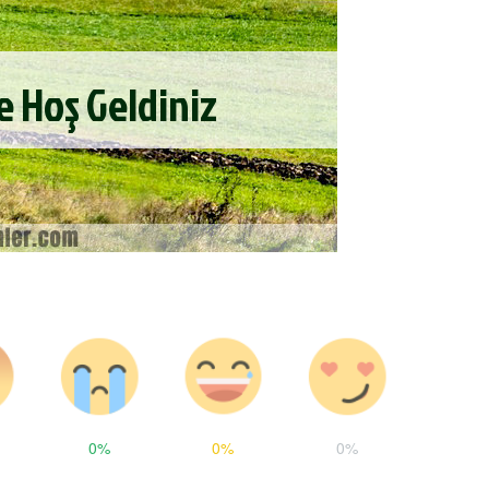
0%
0%
0%