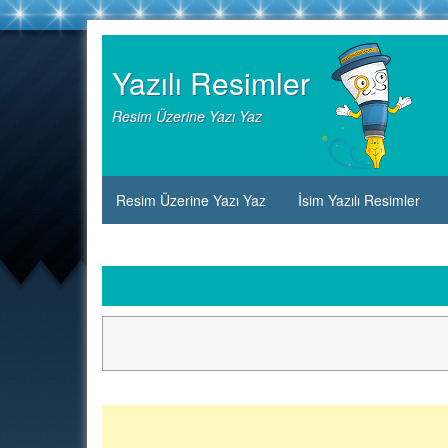
Skip
to
Yazılı Resimler
content
Resim Üzerine Yazı Yaz
Resim Üzerine Yazı Yaz
İsim Yazılı Resimler