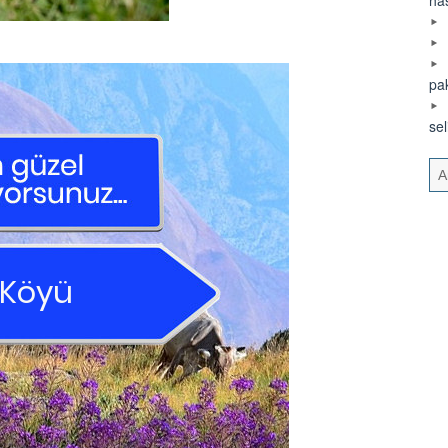
pa
se