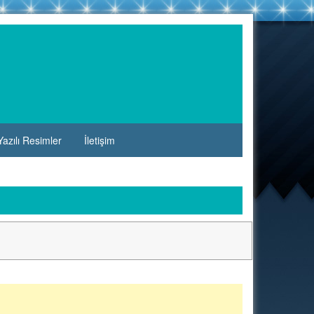
azılı Resimler
İletişim