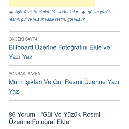
Aşk Yazılı Resimler
,
Yazılı Resimler
gül ve yüzük
resmi
,
gül ve yüzük yazılı resim
,
gül yüzük
Yazı
ÖNCEKI SAYFA
dolaşımı
Önceki
Billboard Üzerine Fotoğrafını Ekle ve
Sayfa:
Yazı Yaz
SONRAKI SAYFA
Sonraki
Mum Işıkları Ve Gül Resmi Üzerine Yazı
Sayfa:
Yaz
86 Yorum - “Gül Ve Yüzük Resmi
Üzerine Fotoğraf Ekle”