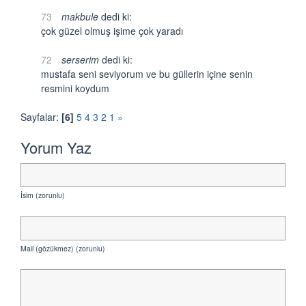
73
makbule
dedi ki:
çok güzel olmuş işime çok yaradı
72
serserim
dedi ki:
mustafa seni seviyorum ve bu güllerin içine senin
resmini koydum
Sayfalar:
[6]
5
4
3
2
1
»
Yorum Yaz
İsim (zorunlu)
Mail (gözükmez) (zorunlu)