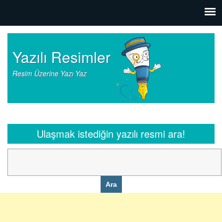
Yazılı Resimler
Resim Üzerine Yazı Yaz
Ulaşmak istediğin yazılı resmi ara!