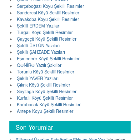
Serçeboğazı Köyü Şekilli Resimler
Sarıderesi Köyü Şekilli Resimler
Kavakoba Köyü Şekilli Resimler
Şekilli ERDEM Yazıları
Turgalı Köyü Şekilli Resimler
Çaygeçit Köyü Şekilli Resimler
Şekilli ÜSTÜN Yazıları
Şekilli ŞAHZADE Yazıları
Eşmedere Köyü Şekilli Resimler
QƏNİRƏ Yazılı Şəkillər
Torunlu Köyü Şekilli Resimler
Şekilli YAVER Yazıları
Çıkrık Köyü Şekilli Resimler
Seyitağa Köyü Şekilli Resimler
Kurfallı Köyü Şekilli Resimler
Karabacak Köyü Şekilli Resimler
Arıtepe Köyü Şekilli Resimler
Son Yorumlar
Billboard Üzerine Fotoğrafını Ekle ve Yazı Yaz
için
nalan