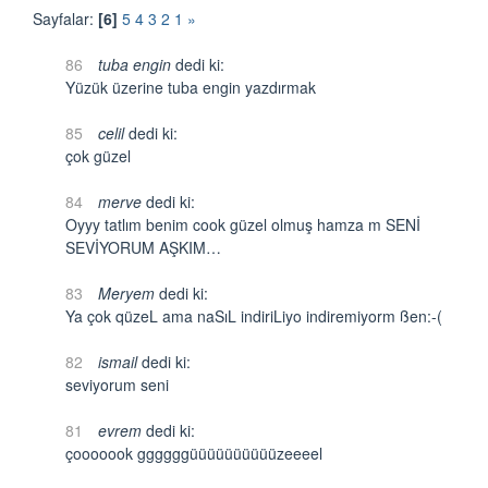
Sayfalar:
[6]
5
4
3
2
1
»
86
tuba engin
dedi ki:
Yüzük üzerine tuba engin yazdırmak
85
celil
dedi ki:
çok güzel
84
merve
dedi ki:
Oyyy tatlım benim cook güzel olmuş hamza m SENİ
SEVİYORUM AŞKIM…
83
Meryem
dedi ki:
Ya çok qüzeL ama naSıL indiriLiyo indiremiyorm ßen:-(
82
ismail
dedi ki:
seviyorum seni
81
evrem
dedi ki:
çooooook ggggggüüüüüüüüüüzeeeel