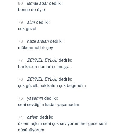
80
ismail adar
dedi ki:
bence de öyle
79
alim
dedi ki:
cok guzel
78
nazlı arslan
dedi ki:
mükemmel bir şey
77
ZEYNEL EYLÜL
dedi ki:
harika..on numara olmuşş…
76
ZEYNEL EYLÜL
dedi ki:
çok güzell..hakikaten çok beğendim
75
yasemin
dedi ki:
seni sevdiğim kadar yaşamadım
74
özlem
dedi ki:
özlem aşkım seni çok seviyorum her gece seni
düşünüyorum