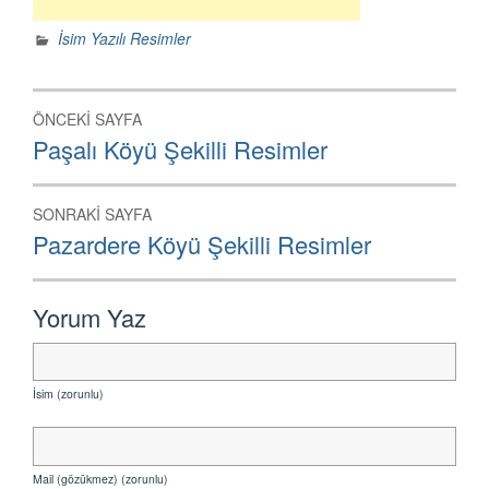
İsim Yazılı Resimler
Yazı
ÖNCEKI SAYFA
dolaşımı
Önceki
Paşalı Köyü Şekilli Resimler
Sayfa:
SONRAKI SAYFA
Sonraki
Pazardere Köyü Şekilli Resimler
Sayfa:
Yorum Yaz
İsim (zorunlu)
Mail (gözükmez) (zorunlu)