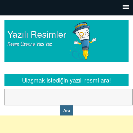
Yazılı Resimler
Resim Üzerine Yazı Yaz
Ulaşmak istediğin yazılı resmi ara!