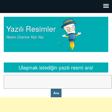
Yazılı Resimler
Resim Üzerine Yazı Yaz
Ulaşmak istediğin yazılı resmi ara!