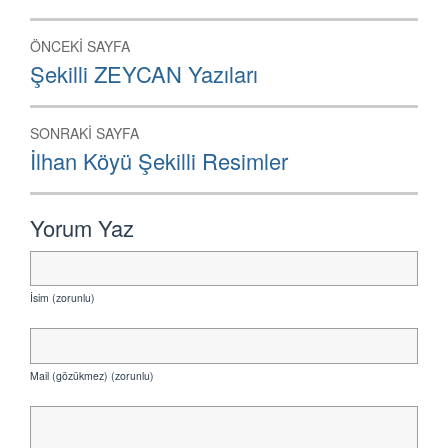
Yazı
ÖNCEKI SAYFA
dolaşımı
Önceki
Şekilli ZEYCAN Yazıları
Sayfa:
SONRAKI SAYFA
Sonraki
İlhan Köyü Şekilli Resimler
Sayfa:
Yorum Yaz
İsim (zorunlu)
Mail (gözükmez) (zorunlu)