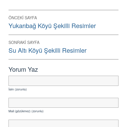
Yazı
ÖNCEKI SAYFA
dolaşımı
Önceki
Yukarıbağ Köyü Şekilli Resimler
Sayfa:
SONRAKI SAYFA
Sonraki
Su Altı Köyü Şekilli Resimler
Sayfa:
Yorum Yaz
İsim (zorunlu)
Mail (gözükmez) (zorunlu)