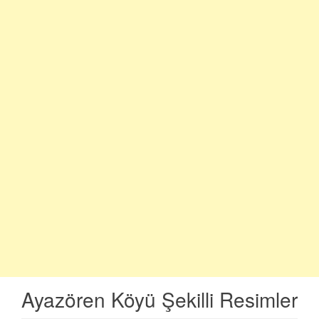
Ayazören Köyü Şekilli Resimler