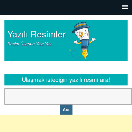
Yazılı Resimler
Resim Üzerine Yazı Yaz
Ulaşmak istediğin yazılı resmi ara!