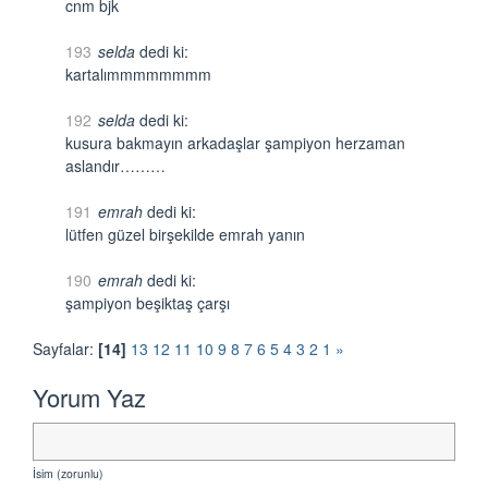
cnm bjk
193
selda
dedi ki:
kartalımmmmmmmm
192
selda
dedi ki:
kusura bakmayın arkadaşlar şampiyon herzaman
aslandır………
191
emrah
dedi ki:
lütfen güzel birşekilde emrah yanın
190
emrah
dedi ki:
şampiyon beşiktaş çarşı
Sayfalar:
[14]
13
12
11
10
9
8
7
6
5
4
3
2
1
»
Yorum Yaz
İsim (zorunlu)