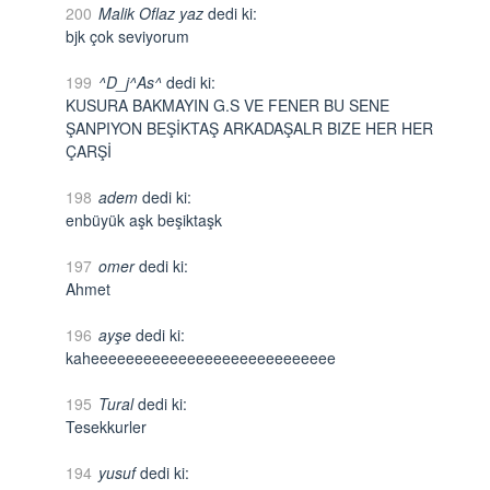
200
Malik Oflaz yaz
dedi ki:
bjk çok seviyorum
199
^D_j^As^
dedi ki:
KUSURA BAKMAYIN G.S VE FENER BU SENE
ŞANPIYON BEŞİKTAŞ ARKADAŞALR BIZE HER HER
ÇARŞİ
198
adem
dedi ki:
enbüyük aşk beşiktaşk
197
omer
dedi ki:
Ahmet
196
ayşe
dedi ki:
kaheeeeeeeeeeeeeeeeeeeeeeeeeeee
195
Tural
dedi ki:
Tesekkurler
194
yusuf
dedi ki: