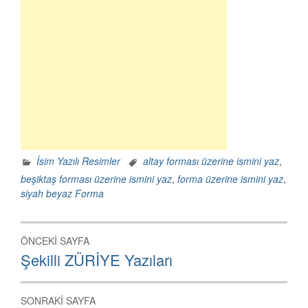
İsim Yazılı Resimler
altay forması üzerine ismini yaz
,
beşiktaş forması üzerine ismini yaz
,
forma üzerine ismini yaz
,
siyah beyaz Forma
Yazı
ÖNCEKI SAYFA
dolaşımı
Önceki
Şekilli ZÜRİYE Yazıları
Sayfa:
SONRAKI SAYFA