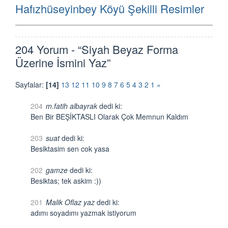
Sonraki
Hafızhüseyinbey Köyü Şekilli Resimler
Sayfa:
204 Yorum - “Siyah Beyaz Forma
Üzerine İsmini Yaz”
Sayfalar:
[14]
13
12
11
10
9
8
7
6
5
4
3
2
1
»
204
m.fatih albayrak
dedi ki:
Ben Bir BEŞİKTASLI Olarak Çok Memnun Kaldım
203
suat
dedi ki:
Besiktasim sen cok yasa
202
gamze
dedi ki:
Besiktas; tek askim :))
201
Malik Oflaz yaz
dedi ki:
adımı soyadımı yazmak istiyorum