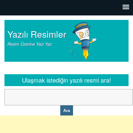
Yazılı Resimler
Resim Üzerine Yazı Yaz
Ulaşmak istediğin yazılı resmi ara!