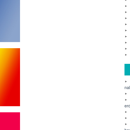
na
er
ha