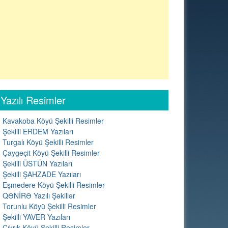
Yazılı Resimler
Kavakoba Köyü Şekilli Resimler
Şekilli ERDEM Yazıları
Turgalı Köyü Şekilli Resimler
Çaygeçit Köyü Şekilli Resimler
Şekilli ÜSTÜN Yazıları
Şekilli ŞAHZADE Yazıları
Eşmedere Köyü Şekilli Resimler
QƏNİRƏ Yazılı Şəkillər
Torunlu Köyü Şekilli Resimler
Şekilli YAVER Yazıları
Çıkrık Köyü Şekilli Resimler