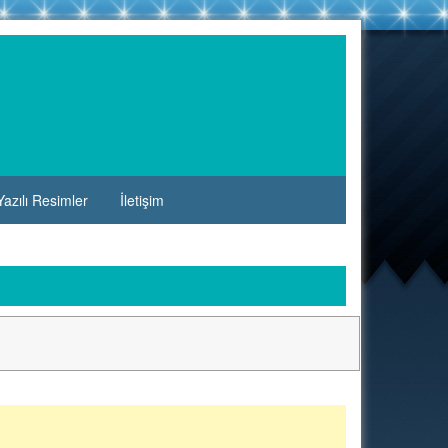
azılı Resimler
İletişim