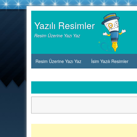
Skip
to
Yazılı Resimler
content
Resim Üzerine Yazı Yaz
Resim Üzerine Yazı Yaz
İsim Yazılı Resimler