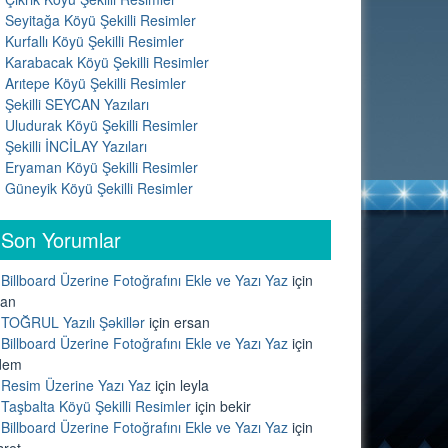
Seyitağa Köyü Şekilli Resimler
Kurfallı Köyü Şekilli Resimler
Karabacak Köyü Şekilli Resimler
Arıtepe Köyü Şekilli Resimler
Şekilli SEYCAN Yazıları
Uludurak Köyü Şekilli Resimler
Şekilli İNCİLAY Yazıları
Eryaman Köyü Şekilli Resimler
Güneyik Köyü Şekilli Resimler
Son Yorumlar
Billboard Üzerine Fotoğrafını Ekle ve Yazı Yaz
için
lan
TOĞRUL Yazılı Şəkillər
için
ersan
Billboard Üzerine Fotoğrafını Ekle ve Yazı Yaz
için
dem
Resim Üzerine Yazı Yaz
için
leyla
Taşbalta Köyü Şekilli Resimler
için
bekir
Billboard Üzerine Fotoğrafını Ekle ve Yazı Yaz
için
sret