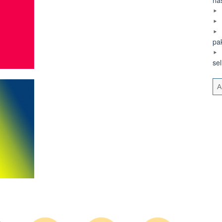
pa
se