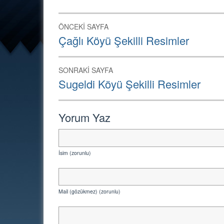
Yazı
ÖNCEKI SAYFA
dolaşımı
Önceki
Çağlı Köyü Şekilli Resimler
Sayfa:
SONRAKI SAYFA
Sonraki
Sugeldi Köyü Şekilli Resimler
Sayfa:
Yorum Yaz
İsim (zorunlu)
Mail (gözükmez) (zorunlu)