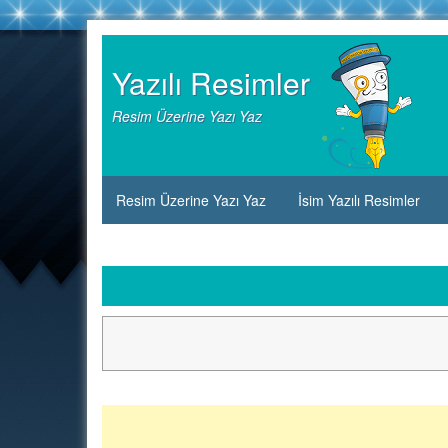
Skip
to
Yazılı Resimler
content
Resim Üzerine Yazı Yaz
Resim Üzerine Yazı Yaz
İsim Yazılı Resimler