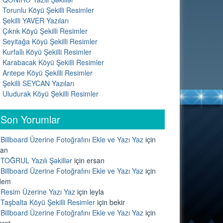
Torunlu Köyü Şekilli Resimler
Şekilli YAVER Yazıları
Çıkrık Köyü Şekilli Resimler
Seyitağa Köyü Şekilli Resimler
Kurfallı Köyü Şekilli Resimler
Karabacak Köyü Şekilli Resimler
Arıtepe Köyü Şekilli Resimler
Şekilli SEYCAN Yazıları
Uludurak Köyü Şekilli Resimler
Son Yorumlar
Billboard Üzerine Fotoğrafını Ekle ve Yazı Yaz
için
lan
TOĞRUL Yazılı Şəkillər
için
ersan
Billboard Üzerine Fotoğrafını Ekle ve Yazı Yaz
için
dem
Resim Üzerine Yazı Yaz
için
leyla
Taşbalta Köyü Şekilli Resimler
için
bekir
Billboard Üzerine Fotoğrafını Ekle ve Yazı Yaz
için
sret