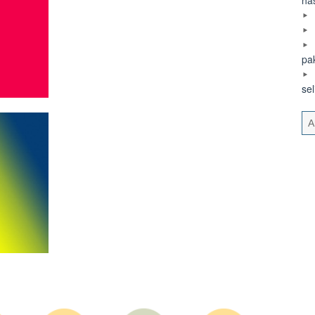
pa
se