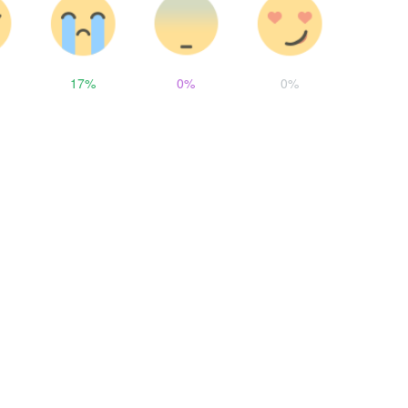
17%
0%
0%