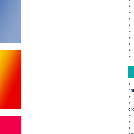
na
er
ha