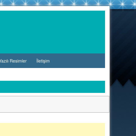
azılı Resimler
İletişim