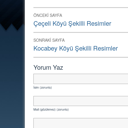
Yazı
ÖNCEKI SAYFA
dolaşımı
Önceki
Çeçeli Köyü Şekilli Resimler
Sayfa:
SONRAKI SAYFA
Sonraki
Kocabey Köyü Şekilli Resimler
Sayfa:
Yorum Yaz
İsim (zorunlu)
Mail (gözükmez) (zorunlu)