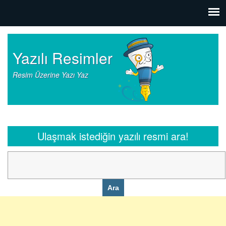
Yazılı Resimler
Resim Üzerine Yazı Yaz
Ulaşmak istediğin yazılı resmi ara!