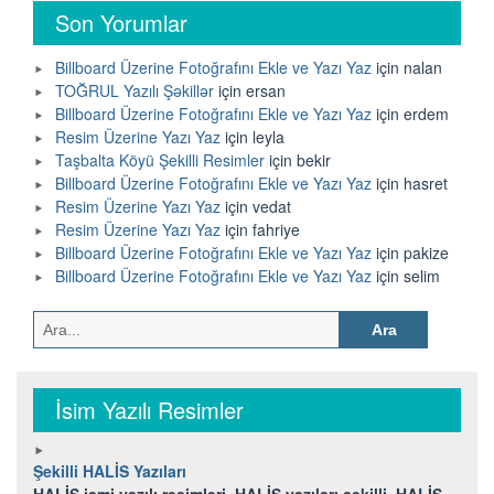
Son Yorumlar
Billboard Üzerine Fotoğrafını Ekle ve Yazı Yaz
için
nalan
TOĞRUL Yazılı Şəkillər
için
ersan
Billboard Üzerine Fotoğrafını Ekle ve Yazı Yaz
için
erdem
Resim Üzerine Yazı Yaz
için
leyla
Taşbalta Köyü Şekilli Resimler
için
bekir
Billboard Üzerine Fotoğrafını Ekle ve Yazı Yaz
için
hasret
Resim Üzerine Yazı Yaz
için
vedat
Resim Üzerine Yazı Yaz
için
fahriye
Billboard Üzerine Fotoğrafını Ekle ve Yazı Yaz
için
pakize
Billboard Üzerine Fotoğrafını Ekle ve Yazı Yaz
için
selim
Arama:
İsim Yazılı Resimler
Şekilli HALİS Yazıları
HALİS ismi yazılı resimleri, HALİS yazıları şekilli, HALİS