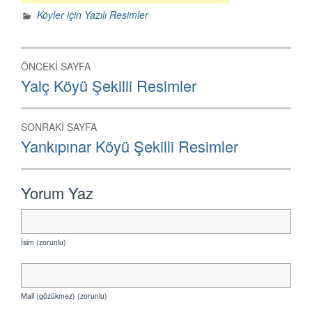
Köyler için Yazılı Resimler
Yazı
ÖNCEKI SAYFA
dolaşımı
Önceki
Yalç Köyü Şekilli Resimler
Sayfa:
SONRAKI SAYFA
Sonraki
Yankıpınar Köyü Şekilli Resimler
Sayfa:
Yorum Yaz
İsim (zorunlu)
Mail (gözükmez) (zorunlu)