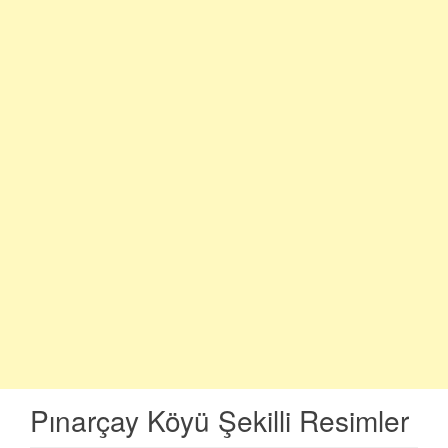
Pınarçay Köyü Şekilli Resimler