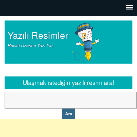
Yazılı Resimler
Resim Üzerine Yazı Yaz
Ulaşmak istediğin yazılı resmi ara!