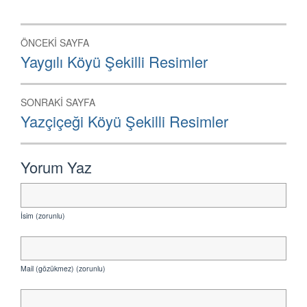
Yazı
ÖNCEKI SAYFA
dolaşımı
Önceki
Yaygılı Köyü Şekilli Resimler
Sayfa:
SONRAKI SAYFA
Sonraki
Yazçiçeği Köyü Şekilli Resimler
Sayfa:
Yorum Yaz
İsim (zorunlu)
Mail (gözükmez) (zorunlu)