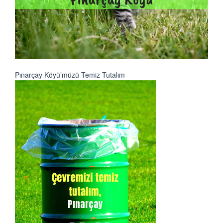
Pınarçay Köyü’müzü Temiz Tutalım