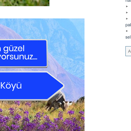
pa
se