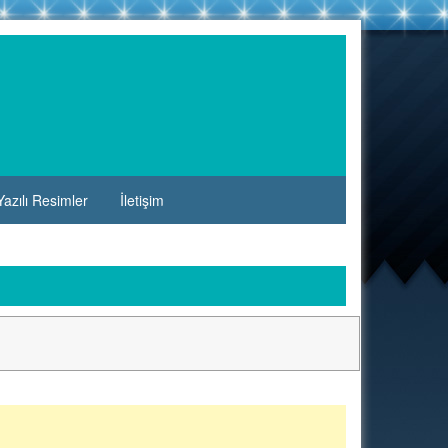
azılı Resimler
İletişim