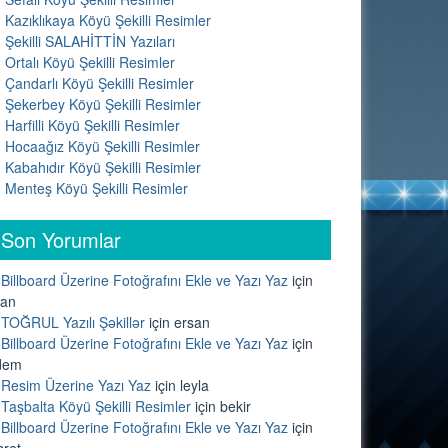
Kazıklıkaya Köyü Şekilli Resimler
Şekilli SALAHİTTİN Yazıları
Ortalı Köyü Şekilli Resimler
Çandarlı Köyü Şekilli Resimler
Şekerbey Köyü Şekilli Resimler
Harfilli Köyü Şekilli Resimler
Hocaağız Köyü Şekilli Resimler
Kabahıdır Köyü Şekilli Resimler
Menteş Köyü Şekilli Resimler
Son Yorumlar
Billboard Üzerine Fotoğrafını Ekle ve Yazı Yaz
için
lan
TOĞRUL Yazılı Şəkillər
için
ersan
Billboard Üzerine Fotoğrafını Ekle ve Yazı Yaz
için
dem
Resim Üzerine Yazı Yaz
için
leyla
Taşbalta Köyü Şekilli Resimler
için
bekir
Billboard Üzerine Fotoğrafını Ekle ve Yazı Yaz
için
sret