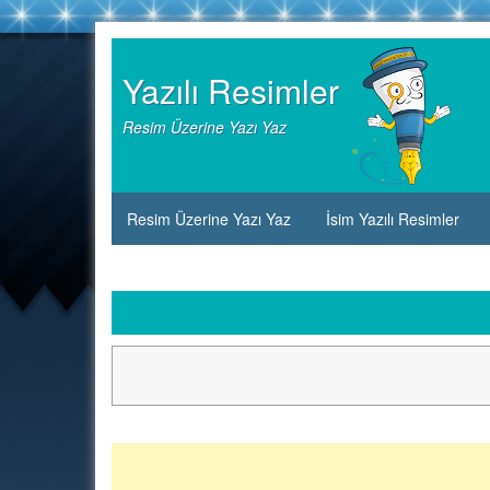
Skip
to
Yazılı Resimler
content
Resim Üzerine Yazı Yaz
Resim Üzerine Yazı Yaz
İsim Yazılı Resimler