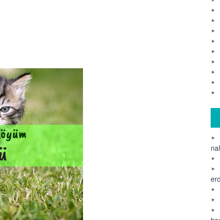
na
er
ha