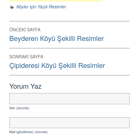
Köyler için Yazılı Resimler
Yazı
ÖNCEKI SAYFA
dolaşımı
Önceki
Beyderen Köyü Şekilli Resimler
Sayfa:
SONRAKI SAYFA
Sonraki
Çipideresi Köyü Şekilli Resimler
Sayfa:
Yorum Yaz
İsim (zorunlu)
Mail (gözükmez) (zorunlu)