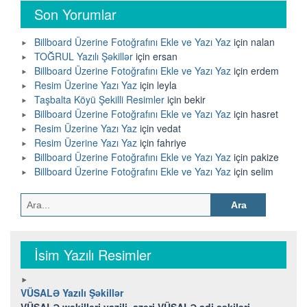
Son Yorumlar
Billboard Üzerine Fotoğrafını Ekle ve Yazı Yaz
için
nalan
TOĞRUL Yazılı Şəkillər
için
ersan
Billboard Üzerine Fotoğrafını Ekle ve Yazı Yaz
için
erdem
Resim Üzerine Yazı Yaz
için
leyla
Taşbalta Köyü Şekilli Resimler
için
bekir
Billboard Üzerine Fotoğrafını Ekle ve Yazı Yaz
için
hasret
Resim Üzerine Yazı Yaz
için
vedat
Resim Üzerine Yazı Yaz
için
fahriye
Billboard Üzerine Fotoğrafını Ekle ve Yazı Yaz
için
pakize
Billboard Üzerine Fotoğrafını Ekle ve Yazı Yaz
için
selim
Arama:
İsim Yazılı Resimler
VÜSALƏ Yazılı Şəkillər
VÜSALƏ wekilleri yazili, azeri VÜSALƏ adi şəkiləri,