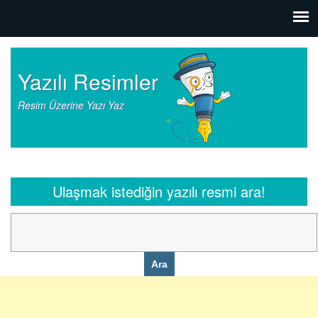
Yazılı Resimler
Resim Üzerine Yazı Yaz
Ulaşmak istediğin yazılı resmi ara!