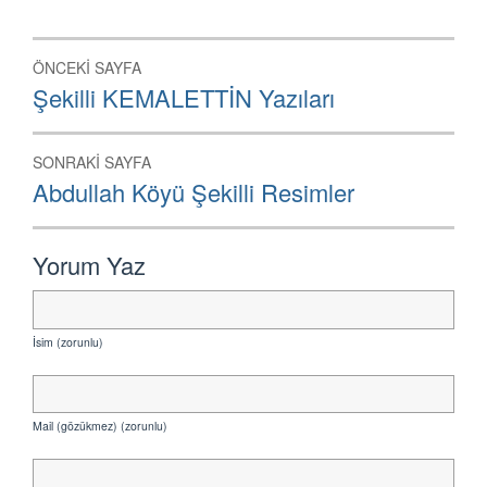
Yazı
ÖNCEKI SAYFA
dolaşımı
Önceki
Şekilli KEMALETTİN Yazıları
Sayfa:
SONRAKI SAYFA
Sonraki
Abdullah Köyü Şekilli Resimler
Sayfa:
Yorum Yaz
İsim (zorunlu)
Mail (gözükmez) (zorunlu)