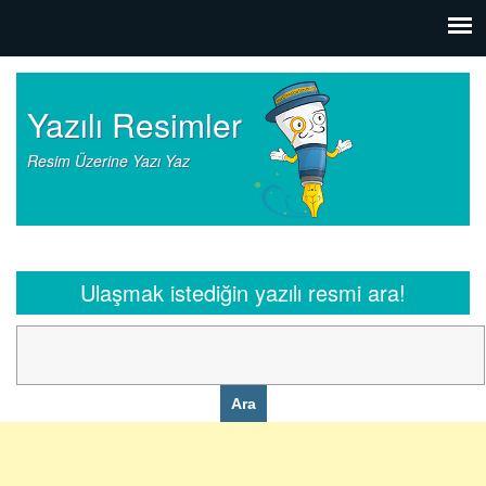
Yazılı Resimler
Resim Üzerine Yazı Yaz
Ulaşmak istediğin yazılı resmi ara!