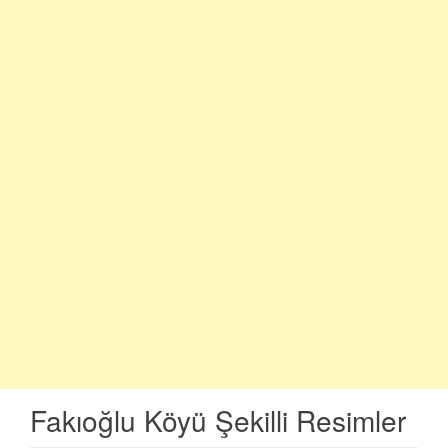
Fakıoğlu Köyü Şekilli Resimler