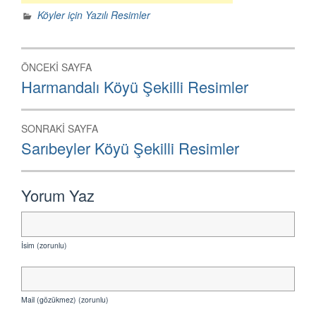
Köyler için Yazılı Resimler
Yazı
ÖNCEKI SAYFA
dolaşımı
Önceki
Harmandalı Köyü Şekilli Resimler
Sayfa:
SONRAKI SAYFA
Sonraki
Sarıbeyler Köyü Şekilli Resimler
Sayfa:
Yorum Yaz
İsim (zorunlu)
Mail (gözükmez) (zorunlu)