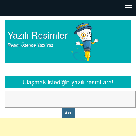
Yazılı Resimler
Resim Üzerine Yazı Yaz
Ulaşmak istediğin yazılı resmi ara!