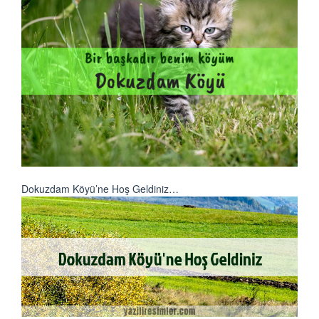
Dokuzdam Köyü’ne Hoş Geldiniz…