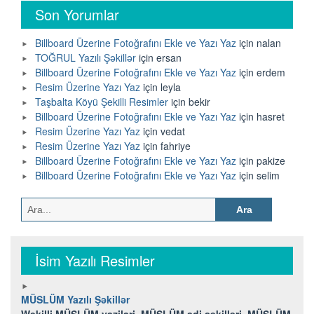
Son Yorumlar
Billboard Üzerine Fotoğrafını Ekle ve Yazı Yaz
için
nalan
TOĞRUL Yazılı Şəkillər
için
ersan
Billboard Üzerine Fotoğrafını Ekle ve Yazı Yaz
için
erdem
Resim Üzerine Yazı Yaz
için
leyla
Taşbalta Köyü Şekilli Resimler
için
bekir
Billboard Üzerine Fotoğrafını Ekle ve Yazı Yaz
için
hasret
Resim Üzerine Yazı Yaz
için
vedat
Resim Üzerine Yazı Yaz
için
fahriye
Billboard Üzerine Fotoğrafını Ekle ve Yazı Yaz
için
pakize
Billboard Üzerine Fotoğrafını Ekle ve Yazı Yaz
için
selim
Arama:
İsim Yazılı Resimler
MÜSLÜM Yazılı Şəkillər
Wekilli MÜSLÜM yazilari, MÜSLÜM adi şəkilləri, MÜSLÜM