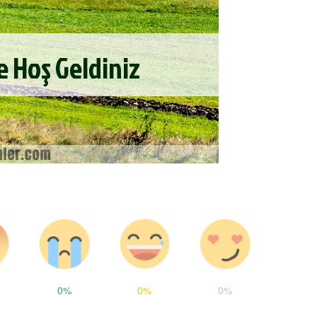
0%
0%
0%