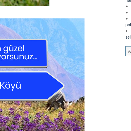
pa
se