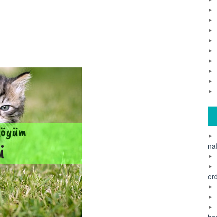
na
er
ha