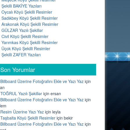
Şekilli BAKİYE Yazıları
Oycalı Köyü Şekilli Resimler
Sadıkbey Köyü Şekilli Resimler
Arakonak Köyü Şekilli Resimler
GÜLZAR Yazılı Şəkillər
Civil Köyü Şekilli Resimler
Yarımkas Köyü Şekilli Resimler
Üçok Köyü Şekilli Resimler
Şekilli ZAFER Yazıları
Son Yorumlar
Billboard Üzerine Fotoğrafını Ekle ve Yazı Yaz
için
lan
TOĞRUL Yazılı Şəkillər
için
ersan
Billboard Üzerine Fotoğrafını Ekle ve Yazı Yaz
için
dem
Resim Üzerine Yazı Yaz
için
leyla
Taşbalta Köyü Şekilli Resimler
için
bekir
Billboard Üzerine Fotoğrafını Ekle ve Yazı Yaz
için
sret