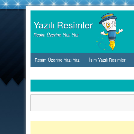
Skip
to
Yazılı Resimler
content
Resim Üzerine Yazı Yaz
Resim Üzerine Yazı Yaz
İsim Yazılı Resimler