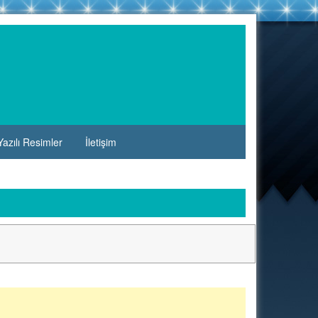
azılı Resimler
İletişim