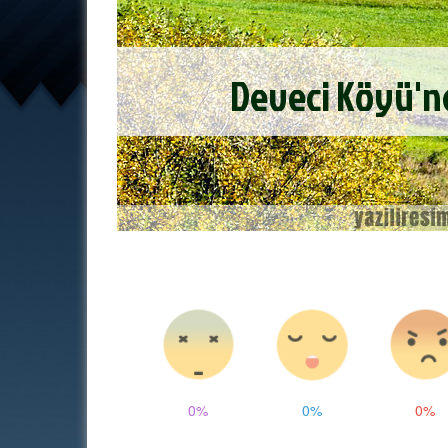
0%
0%
0%