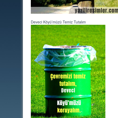
Deveci Köyü’müzü Temiz Tutalım